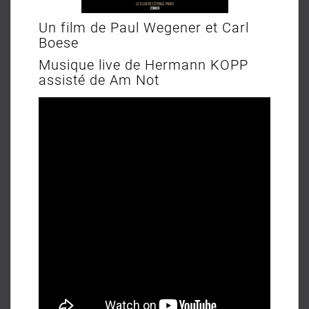
Un film de Paul Wegener et Carl
Boese
Musique live de Hermann KOPP
assisté de Am Not