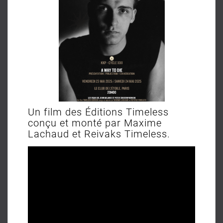
Un film des Éditions Timeless
conçu et monté par Maxime
Lachaud et Reivaks Timeless.