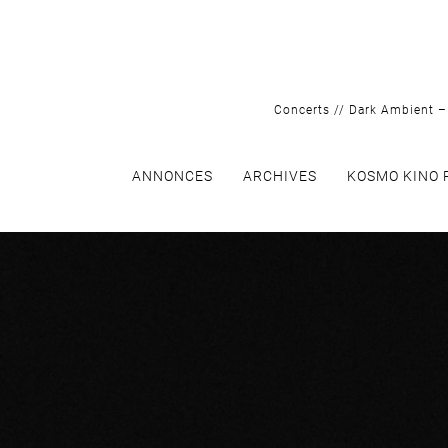
Skip
to
content
Concerts // Dark Ambient – 
ANNONCES
ARCHIVES
KOSMO KINO 