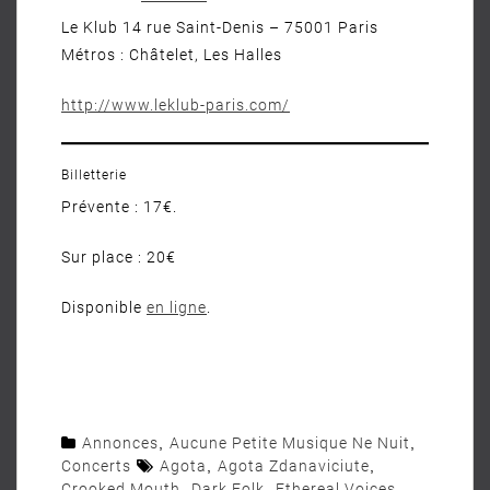
Le Klub 14 rue Saint-Denis – 75001 Paris
Métros : Châtelet, Les Halles
http://www.leklub-paris.com/
Billetterie
Prévente : 17€.
Sur place : 20€
Disponible
en ligne
.
Annonces
,
Aucune Petite Musique Ne Nuit
,
Concerts
Agota
,
Agota Zdanaviciute
,
Crooked Mouth
,
Dark Folk
,
Ethereal Voices
,