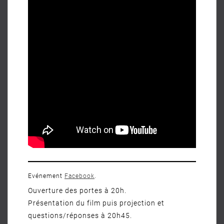
Evénement
Facebook
.
Ouverture des portes à 20h.
Présentation du film puis projection et
questions/réponses à 20h45.