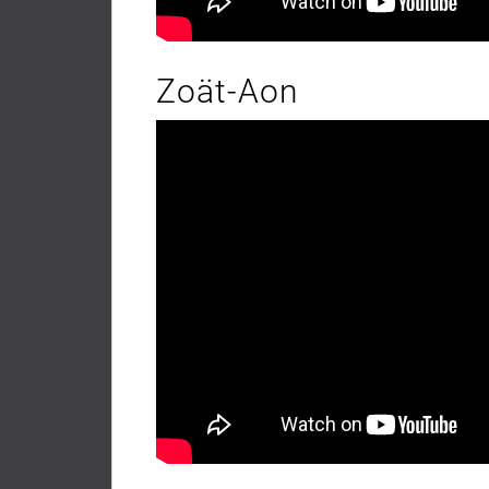
Zoät-Aon