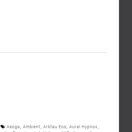
Aeoga
,
Ambient
,
Arktau Eos
,
Aural Hypnox
,