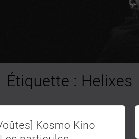
Étiquette :
Helixes
 Voûtes] Kosmo Kino
 Les particules