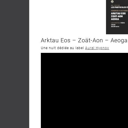
Arktau Eos – Zoät-Aon – Aeoga
Une nuit dédiée au label
Aural Hypnox