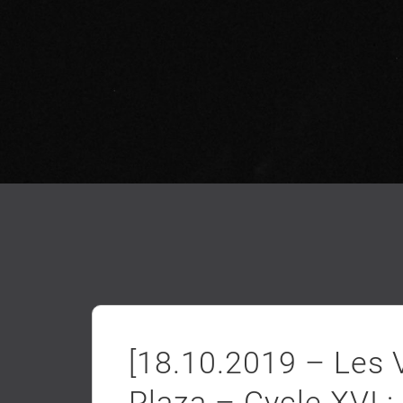
[18.10.2019 – Les
Plaza – Cycle XVI :