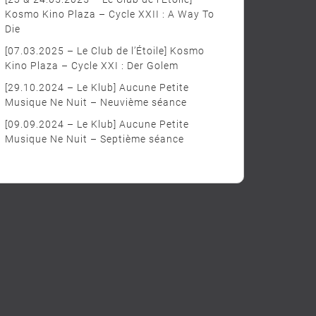
Kosmo Kino Plaza – Cycle XXII : A Way To
Die
[07.03.2025 – Le Club de l’Étoile] Kosmo
Kino Plaza – Cycle XXI : Der Golem
[29.10.2024 – Le Klub] Aucune Petite
Musique Ne Nuit – Neuvième séance
[09.09.2024 – Le Klub] Aucune Petite
Musique Ne Nuit – Septième séance