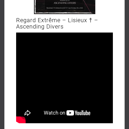
Regard Extrême – Lisieux † –
Ascending Divers