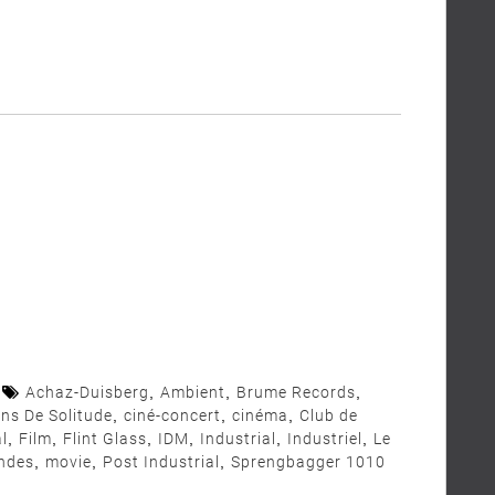
Achaz-Duisberg
,
Ambient
,
Brume Records
,
ns De Solitude
,
ciné-concert
,
cinéma
,
Club de
l
,
Film
,
Flint Glass
,
IDM
,
Industrial
,
Industriel
,
Le
ndes
,
movie
,
Post Industrial
,
Sprengbagger 1010