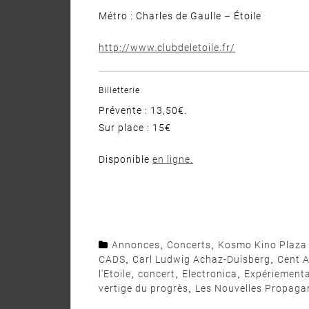
Métro : Charles de Gaulle – Étoile
http://www.clubdeletoile.fr/
Billetterie
Prévente : 13,50€.
Sur place : 15€
Disponible
en ligne.
Annonces
,
Concerts
,
Kosmo Kino Plaza
CADS
,
Carl Ludwig Achaz-Duisberg
,
Cent A
l'Etoile
,
concert
,
Electronica
,
Expériementa
vertige du progrès
,
Les Nouvelles Propaga