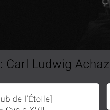
 :
Carl Ludwig Achaz
b de l’Étoile]
 Cycle XVII :