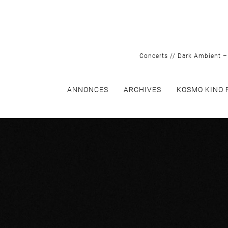
Skip
to
content
Concerts // Dark Ambient – 
ANNONCES
ARCHIVES
KOSMO KINO 