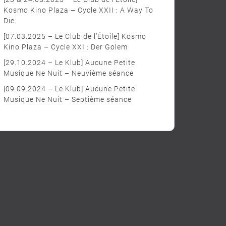
Kosmo Kino Plaza – Cycle XXII : A Way To
Die
[07.03.2025 – Le Club de l’Étoile] Kosmo
Kino Plaza – Cycle XXI : Der Golem
[29.10.2024 – Le Klub] Aucune Petite
Musique Ne Nuit – Neuvième séance
[09.09.2024 – Le Klub] Aucune Petite
Musique Ne Nuit – Septième séance