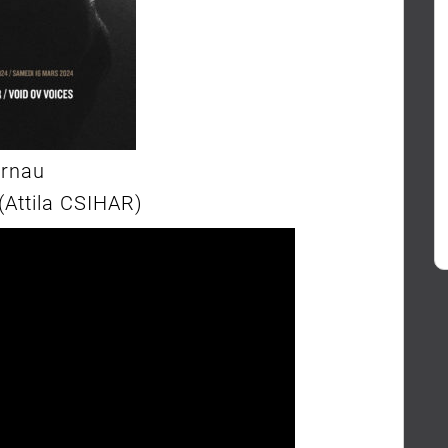
urnau
(Attila CSIHAR)