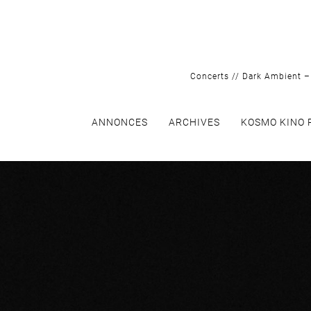
Skip
to
content
Concerts // Dark Ambient – 
ANNONCES
ARCHIVES
KOSMO KINO 